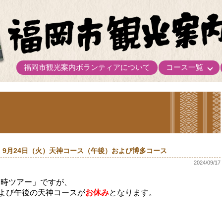
福岡市観光案内ボランティアについて
コース一覧
9月24日（火）天神コース（午後）および博多コース
2024/09/17
定時ツアー」ですが、
および午後の天神コースが
お休み
となります。