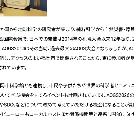
 か国から
地球科学の研究者
が集まり、純粋科学から自然災害・環
る国際会議で、日本での開催は2014年の札幌大会以来12年振り、
AOGS2014はその当時、過去最大のAOGS大会となりましたが、AO
航し、アクセスのよい福岡市で開催されることから、更に参加者が
されています。
市科学館とも連携し、市民や子供たちが世界の科学者とコミュニ
いて学ぶ機会をもてるイベントも計画されています。AOGS2026
やSDGsなどについて改めて考えていただける機会になることが期
ンビューローも
ローカルホストほか関係機関等と連携し開催に向