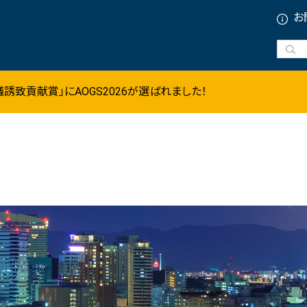
お
会議施設・宿泊施設
会議誘致貢献賞」にAOGS2026が選ばれました！
コンベンション・展示会場（ホテル含む)
宿泊施設
スポーツ施設
ユニークベニュー
プランニングツール