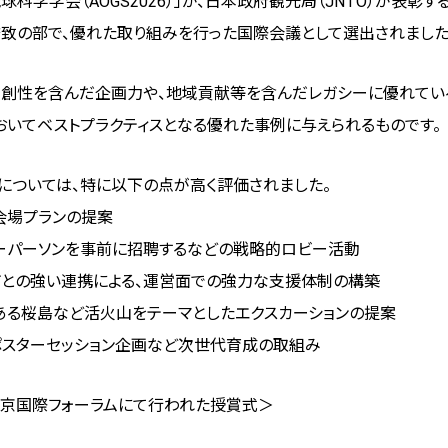
科学学会（AOGS2026）」が、日本政府観光局（
JNTO
）が表彰す
誘致の部で、優れた取り組みを行った国際会議として選出されました
創性を含んだ企画力や、地域貢献等を含んだレガシーに優れてい
おいてベストプラクティスとなる優れた事例に与えられるものです。
致については、特に以下の点が高く評価されました。
会場プランの提案
パーソンを事前に招聘するなどの戦略的ロビー活動
との強い連携による、運営面での強力な支援体制の構築
る桜島など活火山をテーマとしたエクスカーションの提案
スターセッション企画など次世代育成の取組み
日東京国際フォーラムにて行われた授賞式＞