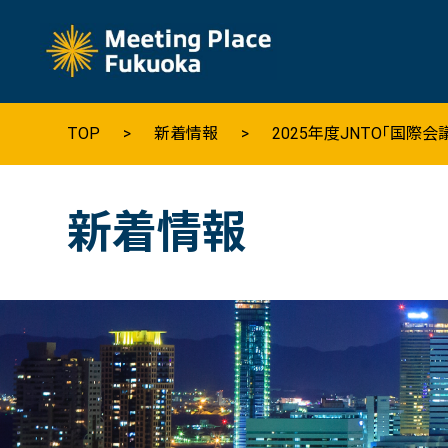
Why Fukuoka
TOP
新着情報
2025年度JNTO「国際
福岡の基本情報
新着情報
髙島市長の挨拶
福岡へのアクセス
数字で見る福岡
福岡の観光情報