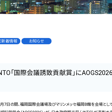
体験型プログラム
アトラクション
エクスカーション（観光プログラム）
グルメ情報
CE新着情報
お知らせ
プランナー向けガイド
JNTO「国際会議誘致貢献賞」にAOGS20
8月7日の間、福岡国際会議場及びマリンメッセ福岡B館を会場として