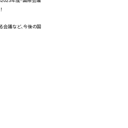
る
2025
年度「国際会議
！
る会議など、今後の国