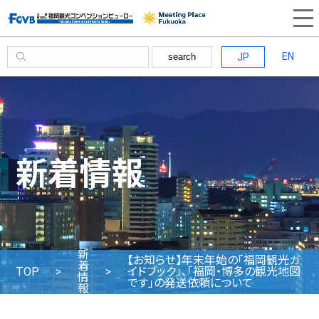
EN
JP
search
新着情報
新
【お知らせ】年末年始の「福岡観光ガ
着
TOP
イドブック」、「福岡・博多の観光地図
情
です」の発送依頼について
報