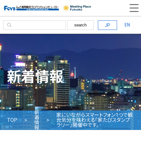
EN
JP
search
新着情報
新
家にいながらスマートフォン1つで観
着
TOP
光気分を味わえる「家たびスタンプ
情
ラリー」開催中です。
報