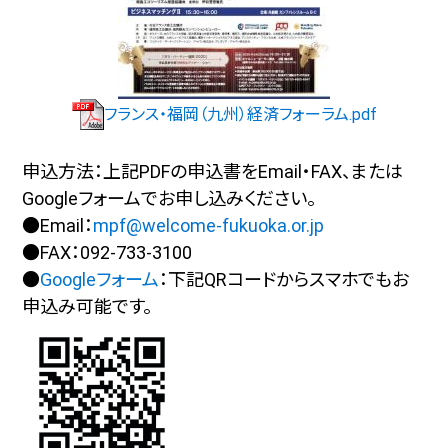
フランス・福岡（九州）経済フォーラム.pdf
申込方法：上記PDFの申込書を
Email・FAX
、または
Googleフォーム
でお申し込みください。
●Email：
mpf@welcome-fukuoka.or.jp
●FAX：092-733-3100
●
Googleフォーム
：下記QRコードからスマホでもお
申込み可能です。