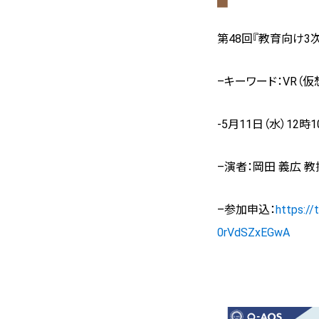
第48回『教育向け3
–
キーワード：VR（
-5
月11日（水）12時
–
演者：岡田 義広 教
–
参加申込：
https:/
0rVdSZxEGwA