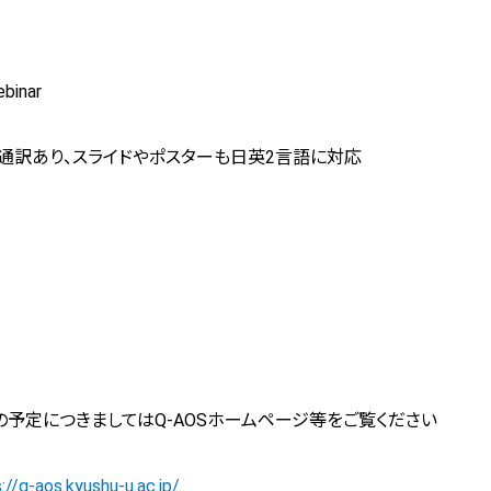
inar
通訳あり、スライドやポスターも日英2言語に対応
の予定につきましては
Q-AOS
ホームページ等をご覧ください
://q-aos.kyushu-u.ac.jp/