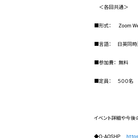
＜各回共通＞
■形式： Zoom Web
■言語： 日英同時
■参加費： 無料
■定員： ５００名
イベント詳細や今後
◆
Q-AOSHP
https