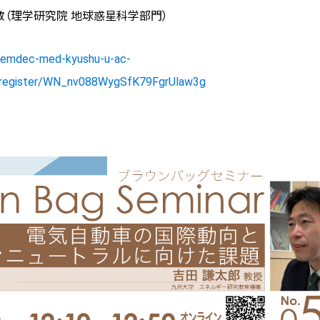
教（理学研究院 地球惑星科学部門）
/temdec-med-kyushu-u-ac-
r/register/WN_nv088WygSfK79FgrUlaw3g