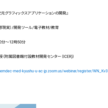
次元グラフィックスアプリケーションの開発』
仮想現実）/開発ツール/電子教材/教育
10分～12時50分
授（附属図書館付設教材開発センター（ICER)）
/temdec-med-kyushu-u-ac-jp.zoom.us/webinar/register/WN_Kv