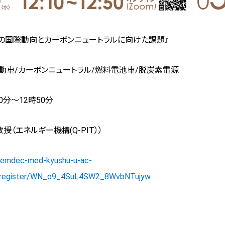
車の国際動向とカーボンニュートラルに向けた課題』
動車/カーボンニュートラル/燃料電池車/脱炭素電源
10分～12時50分
授（エネルギー機構(Q-PIT））
/temdec-med-kyushu-u-ac-
r/register/WN_o9_4SuL4SW2_8WvbNTujyw