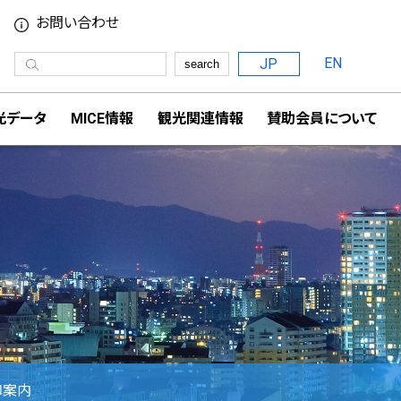
お問い合わせ
EN
JP
search
光データ
MICE情報
観光関連情報
賛助会員について
の御案内