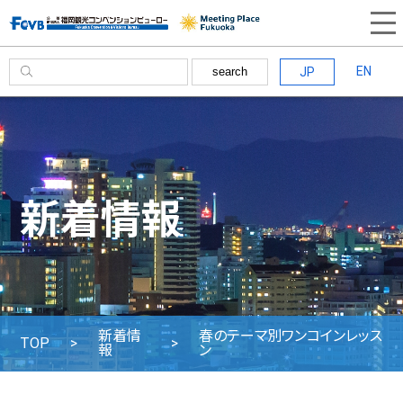
EN
JP
search
新着情報
新着情
春のテーマ別ワンコインレッス
TOP
報
ン