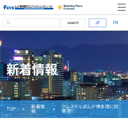
EN
JP
search
新着情報
新着情
アムステルダムが博多港に初
TOP
報
寄港！