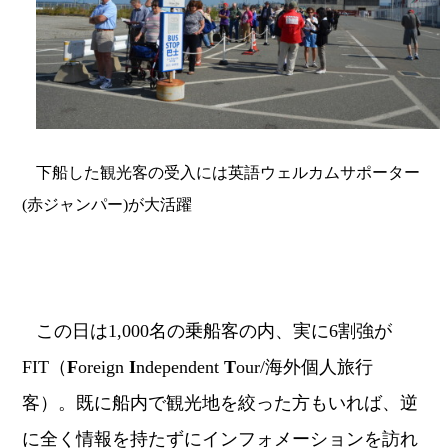
下船した観光客の受入には英語ウェルカムサポーター
(赤ジャンパー)が大活躍
この日は
1,000
名の乗船客の内、実に
6
割強が
FIT
（
F
oreign
I
ndependent
T
our/
海外個人旅行
客）。既に船内で観光地を絞った方もいれば、逆
に全く情報を持たずにインフォメーションを訪れ