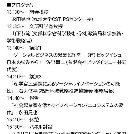
■プログラム
13：30～ 開会挨拶
永田晃也（九州大学CSTIPSセンター長）
13：35～ 文部科学省挨拶
山下恭範（文部科学省科学技術・学術政策局科学技術・
学術戦略官）
13：40～ 講演1
「ソーシャルビジネスの起業と経営 －（有）ビッグイシュー
日本の試みから」 佐野章二（有限会社ビッグイシュー共同
代表）
14：10～ 講演2
「産学官民連携によるソーシャルイノベーションの可能
性」 石丸修平（福岡地域戦略推進協議会 事務局長）
14：40～ 報告
「社会起業家を活かすイノベーション・エコシステムの要
件」 永田晃也
15：10～ 休憩
15：30～ パネル討論