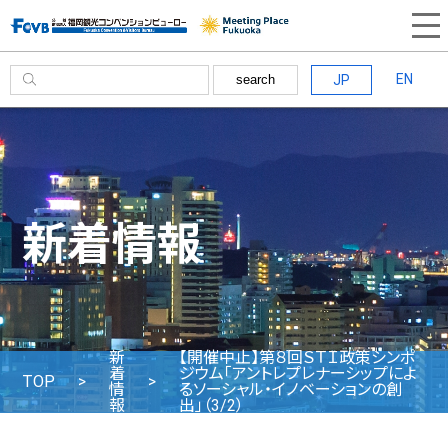
EN
JP
search
新着情報
新
【開催中止】第８回ＳＴＩ政策シンポ
着
ジウム「アントレプレナーシップによ
TOP
情
るソーシャル・イノベーションの創
報
出」（3/2）