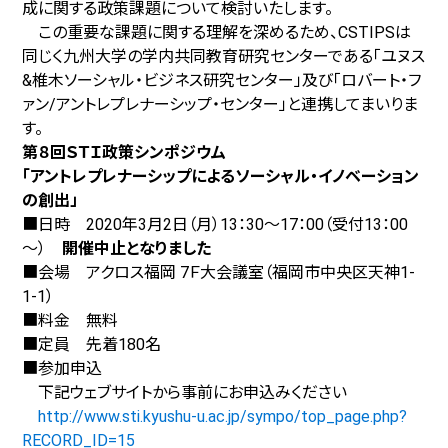
成に関する政策課題について検討いたします。
この重要な課題に関する理解を深めるため、CSTIPSは
同じく九州大学の学内共同教育研究センターである「ユヌス
&椎木ソーシャル・ビジネス研究センター」及び「ロバート・フ
ァン/アントレプレナーシップ・センター」と連携してまいりま
す。
第８回ＳＴＩ政策シンポジウム
「アントレプレナーシップによるソーシャル・イノベーション
の創出」
■日時
2020年3月2日（月）13：30～17：00（受付13：00
～）
開催中止となりました
■会場 アクロス福岡 7Ｆ大会議室（福岡市中央区天神1-
1-1）
■料金 無料
■定員 先着180名
■参加申込
下記ウェブサイトから事前にお申込みください
http://www.sti.kyushu-u.ac.jp/sympo/top_page.php?
RECORD_ID=15