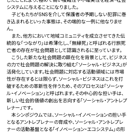
したことにより、極めて高い複雑性や不確実性を経済・社会
システムに与えることになりました。
子どもたちがSNSを介して保護者の予期しない犯罪に巻
き込まれるといった事態は、その端的な一例に他なりませ
ん。
また、他方において地域コミュニティを成立させてきた伝
統的な「つながり」は希薄化し、「無縁死」と呼ばれる行旅死
亡者の存在が社会問題として認識されるに至っています。
こうした新たな社会問題の顕在化を背景として、ビジネス
の力で社会問題の解決に取り組む「ソーシャル・ビジネス」が
活発化しています。社会問題に対応する活動領域には市場
性が存在するとは限らず、ソーシャル・ビジネスはこれを打
破するための革新性を伴うため、そのプロセスは「ソーシャ
ル・イノベーション」と呼ばれます。その中心的な担い手は、
新しい社会的価値の創出を志向する「ソーシャル・アントレプ
レナー」です。
本シンポジウムでは、ソーシャル・イノベーションの担い手
となるアントレプレナーの育成や、ソーシャル・アントレプレ
ナーの活動基盤となる「イノベーション・エコシステム」の形