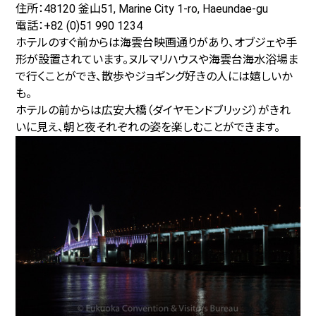
住所：48120 釜山51, Marine City 1-ro, Haeundae-gu
電話：+82 (0)51 990 1234
ホテルのすぐ前からは海雲台映画通りがあり、オブジェや手
形が設置されています。ヌルマリハウスや海雲台海水浴場ま
で行くことができ、散歩やジョギング好きの人には嬉しいか
も。
ホテルの前からは広安大橋（ダイヤモンドブリッジ）がきれ
いに見え、朝と夜それぞれの姿を楽しむことができます。