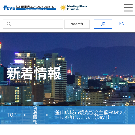
EN
JP
search
新着情報
新
着
釜山広域市観光協会主催FAMツア
TOP
情
ーに参加しました。【Day1】
報