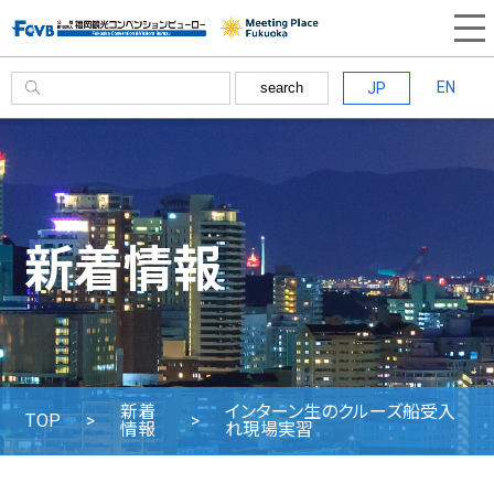
EN
JP
search
新着情報
新着
インターン生のクルーズ船受入
TOP
情報
れ現場実習