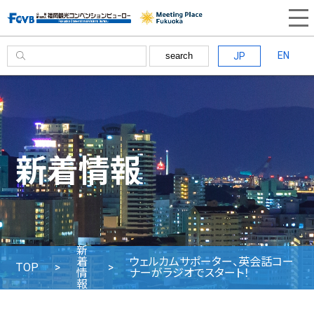
EN
JP
search
新着情報
新
着
ウェルカムサポーター、英会話コー
TOP
情
ナーがラジオでスタート！
報