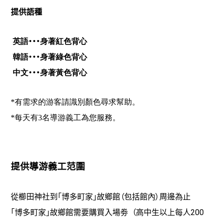
提供語種
・・・
英語
身著紅色背心
・・・
韓語
身著綠色背心
・・・
中文
身著黃色背心
*有需求的游客請識別顏色尋求幫助。
*每天有3名導游義工為您服務。
提供導游義工范圍
從櫛田神社到
「博多町家」故鄉館（包括館
內
）周邊為止
（
200
「博多町家」故鄉館需要購買入場劵
高中生以上每人