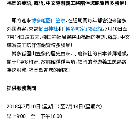
福岡的英語，韓語，中文導游義工將陪伴您飽覽博多勝景！
即將迎來
博多祗園山笠祭
，在這期間每年都會迎來諸多
外國游客，來訪
櫛田神社
和
「博多町家」故鄉館
。7月10日至
7月14日這五天，櫛田神社周邊將由福岡的英語，韓語，中文
導游義工陪伴您飽覽博多勝景！
博多祗園山笠祭的歷史由來，寺廟神社的日本參拜禮儀，
關于
「博多町家」故鄉館種種事項，福岡的導游義工愿熱誠
為您服務。福岡歡迎您的到來！
提供服務期間
2018
7
10
）
7
月
14
（
）
年
月
日（星期二
至
日
星期六
9
:00
16
:00
早上
至
下午