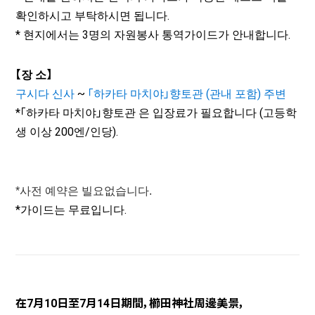
확인하시고 부탁하시면 됩니다.
* 현지에서는 3명의 자원봉사 통역가이드가 안내합니다.
【장 소】
구시다 신사
~
「하카타 마치야」향토관 (관내 포함) 주변
*「하카타 마치야」향토관 은 입장료가 필요합니다 (고등학
생 이상 200엔/인당).
*사전 예약은 빌요없습니다.
*가이드는 무료입니다.
在7月10日至7月14日期間，櫛田神社周邊美景，