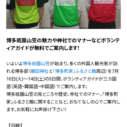
博多祇園山笠の魅力や神社でのマナーなどボランテ
ィアガイドが無料でご案内します！
いよいよ
博多祇園山笠
が始まり、多くの外国人観光客が訪
れる博多部（
櫛田神社
と
「博多町家」ふるさと館
周辺）を7月
10日(火)～14日(土)の5日間、ボランティアガイドが三カ国
語（英語・韓国語・中国語）でご案内します。
博多祇園山笠の見どころや歴史、寺社でのマナー、「博多町
家」ふるさと館に関することなど、おもてなしの心でご案内し
ます。お気軽にお声掛け下さい！
【日時】