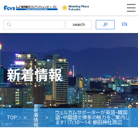
EN
JP
search
新着情報
新
ウェルカムサポーターが英語・韓国
着
TOP
語・中国語で博多の魅力をご案内し
情
ます！（7/10～14）櫛田神社周辺
報