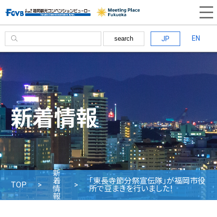
EN
JP
search
新着情報
新
着
「東長寺節分祭宣伝隊」が福岡市役
TOP
情
所で豆まきを行いました！
報