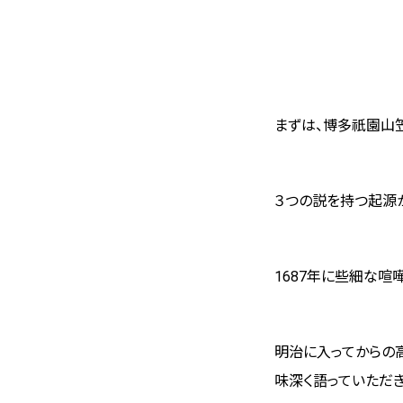
まずは、博多祇園山
３つの説を持つ起源
1687
年に些細な喧嘩
明治に入ってからの
味深く語っていただき