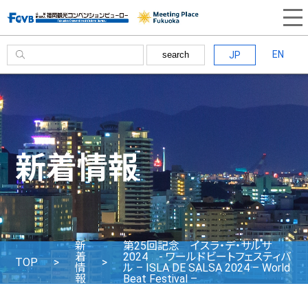
EN
JP
search
新着情報
新
第25回記念 イスラ・デ・サルサ
着
2024 - ワールドビートフェスティバ
TOP
情
ル – ISLA DE SALSA 2024 – World
報
Beat Festival –