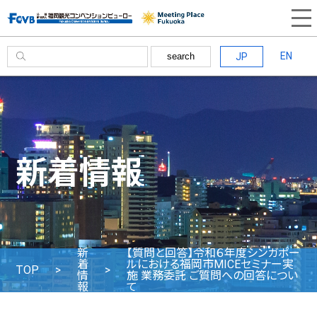
EN
JP
search
新着情報
新
【質問と回答】令和６年度シンガポー
着
ルにおける福岡市MICEセミナー実
TOP
情
施 業務委託 ご質問への回答につい
報
て