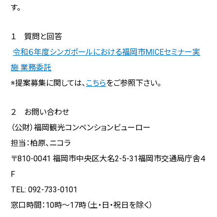
す。
１ 質問と回答
令和６年度シンガポールにおける福岡市
MICE
セミナー実
施 業務委託
※提案募集に関しては、
こちら
をご参照下さい。
２ お問い合わせ
（公財）福岡観光コンベンションビューロー
担当：柏原、ニコラ
〒
810-0041
福岡市中央区大名
2-5-31
福岡市交通局庁舎４
F
TEL: 092-733-0101
窓口時間：
10
時～
17
時（土・日・祝日を除く）