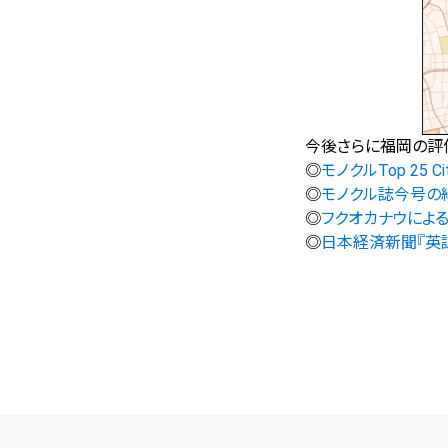
今後さらに福岡の評
◎
モノクルTop 25 Cit
◎
モノクル誌今号の
◎
フクオカナウによ
◎
日本経済新聞『英