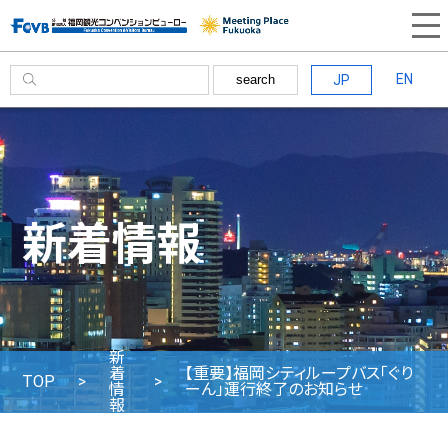
EN
JP
search
新着情報
新
着
【重要】福岡シティループバス「ぐり
TOP
情
ーん」運行終了のお知らせ
報