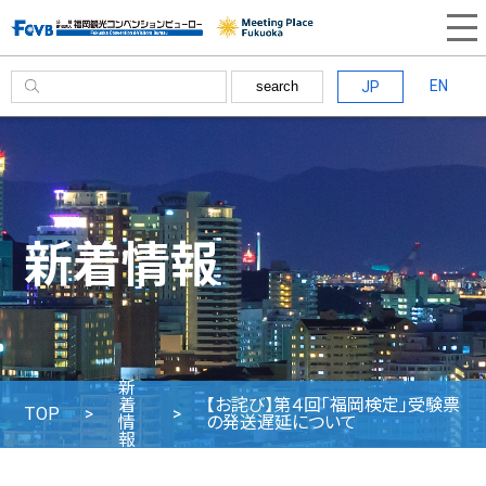
EN
JP
search
新着情報
新
着
【お詫び】第４回「福岡検定」受験票
TOP
情
の発送遅延について
報