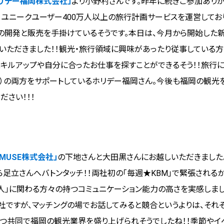
リデー福岡株式会社」
より小野村さんです。昨年に続きご参加ありが
、ユニークユーザー400万人以上の旅行計画サービスを運営してお
の開発と販売を手掛けているそうです。本日は、今月から開始した新
いただきました！！観光・旅行領域に興味があったり従事している方
スキルアップや自分に合ったお仕事を探すことができるそう！！旅行に
人）の両方をサポートしているホリデー福岡さん。今後も福岡の観光
ださい！！！
AMUSE株式会社」
の下地さんと大田黒さんにお越しいただきました
足立さんへバトンタッチ！！両社初の「毎週★KBM」で緊張される
「人」に関わる方々の持つコミュニケーション能力の高さを実感しまし
社ですが、マッチングの場でお話してみると競合というよりは、それ
れつ共同で福岡の観光業界を盛り上げられそうでしたね！！季節やイ