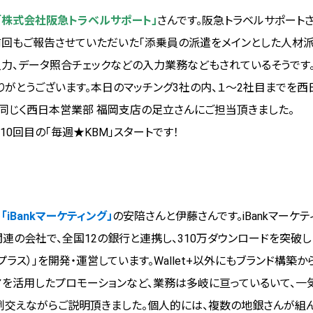
「
株式会社阪急トラベルサポート
」
さんです。阪急トラベルサポート
前回もご報告させていただいた「添乗員の派遣をメインとした人材派
入力、データ照合チェックなどの入力業務などもされているそうです
りがとうございます。本日のマッチング3社の内、１～2社目までを西
を同じく西日本営業部 福岡支店の足立さんにご担当頂きました。
10回目の「毎週★KBM」スタートです！
、
「iBankマーケティング」
の安陪さんと伊藤さんです。iBankマーケテ
連の会社で、全国12の銀行と連携し、310万ダウンロードを突破
レットプラス）」を開発・運営しています。Wallet+以外にもブランド構築
トアを活用したプロモーションなど、業務は多岐に亘っているいて、一
例交えながらご説明頂きました。個人的には、複数の地銀さんが組