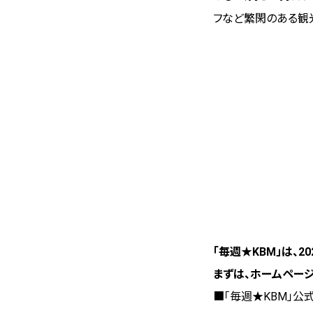
フなど繁閑のある観
「毎週★KBM」は、
まずは、ホームペー
■「毎週★KBM」公