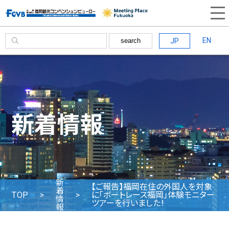
EN
JP
search
新着情報
新
【ご報告】福岡在住の外国人を対象
着
TOP
に「ボートレース福岡」体験モニター
情
ツアーを行いました！
報