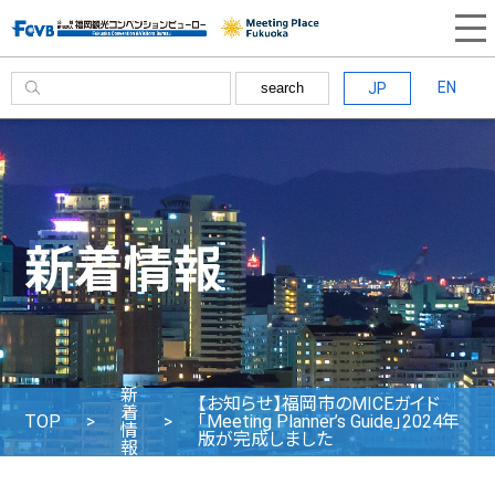
EN
JP
search
新着情報
新
【お知らせ】福岡市のMICEガイド
着
TOP
「Meeting Planner’s Guide」2024年
情
版が完成しました
報