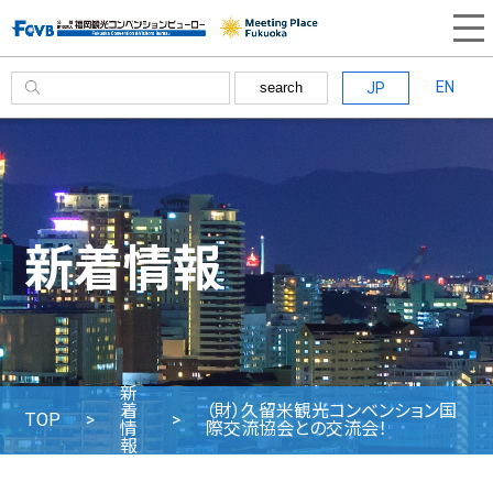
EN
JP
search
新着情報
新
着
（財）久留米観光コンベンション国
TOP
情
際交流協会との交流会！
報