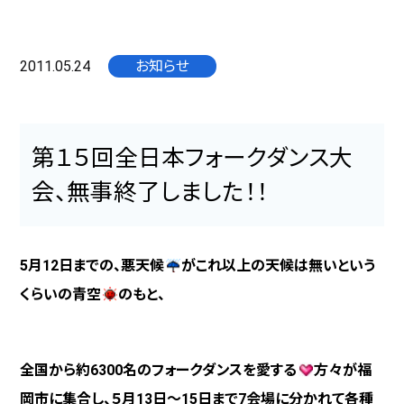
2011.05.24
お知らせ
第１５回全日本フォークダンス大
会、無事終了しました！！
5
月
12
日までの、悪天候
がこれ以上の天候は無いという
くらいの
青空
のもと、
全国から約
6300
名のフォークダンスを愛する
方々が福
岡市に集合し、５月
13
日～
15
日まで
7
会場に分かれて各種