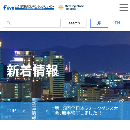
EN
JP
search
新着情報
新
着
第１５回全日本フォークダンス大
TOP
情
会、無事終了しました！！
報