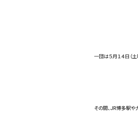
一団は５月１４日（土
その間、
JR
博多駅や