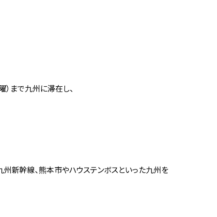
曜）まで九州に滞在し、
九州新幹線、熊本
市やハウステンボスといった
九州を