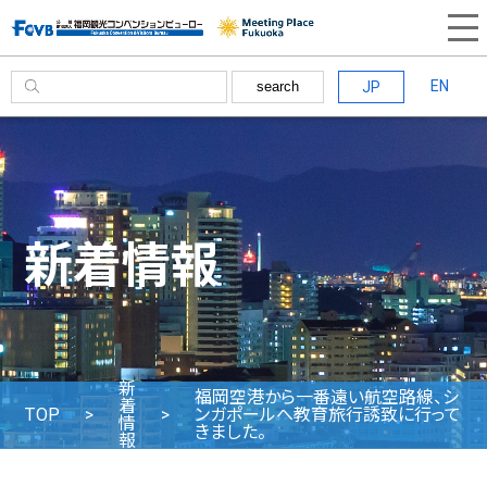
EN
JP
search
新着情報
新
福岡空港から一番遠い航空路線、シ
着
TOP
ンガポールへ教育旅行誘致に行って
情
きました。
報