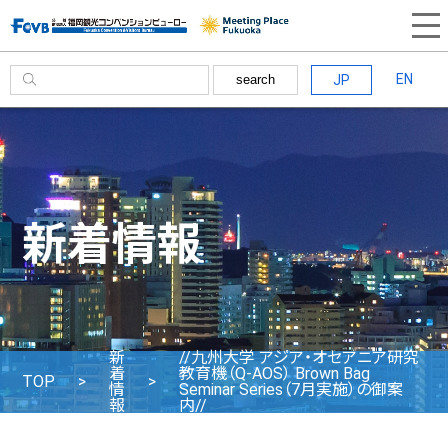
EN
JP
search
新着情報
新
//九州大学 アジア・オセアニア研究
着
教育機（Q-AOS） Brown Bag
TOP
情
Seminar Series（7月実施）の御案
報
内//