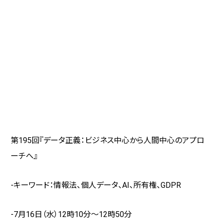
第195回『データ正義：ビジネス中心から人間中心のアプロ
ーチへ』
-キーワード：情報法、個人データ、
AI
、所有権、
GDPR
-7月16日（水）
12
時
10
分～
12
時
50
分