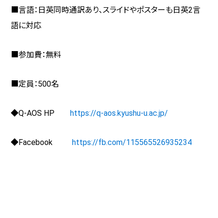
■言語：日英同時通訳あり、スライドやポスターも日英
2
言
語に対応
■参加費：無料
■定員：500名
◆
Q-AOS HP
https://q-aos.kyushu-u.ac.jp/
◆
Facebook
https://fb.com/115565526935234