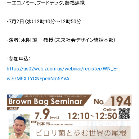
ーエコノミー、フードテック、農福連携
-7月2日（水）
12
時
10
分～
12
時
50
分
-演者：木附 誠一 教授（未来社会デザイン統括本部）
-参加申込：
https://us02web.zoom.us/webinar/register/WN_E-
w7GM6XTYCNFpeaNm5YVA