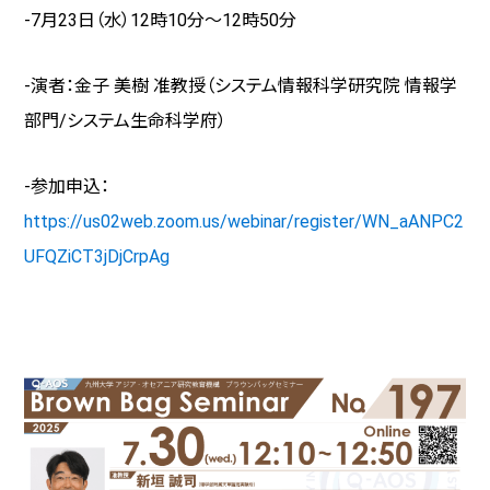
-7月23日（水）
12
時
10
分～
12
時
50
分
-演者：金子 美樹 准教授（システム情報科学研究院 情報学
部門
/
システム生命科学府）
-参加申込：
https://us02web.zoom.us/webinar/register/WN_aANPC2
UFQZiCT3jDjCrpAg