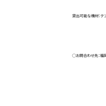
貸出可能な機材：テント
のぼりポール
◯お問合わせ先：福
電話：０９２
（公財）福岡