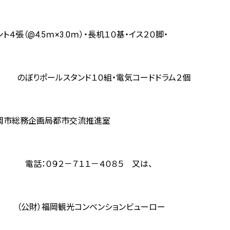
４張（@4.5ｍ×3.0ｍ）・長机１０基・イス２０脚・
スタンド１０組・電気コードドラム２個
岡市総務企画局都市交流推進室
－７１１－４０８５ 又は、
観光コンベンションビューロー