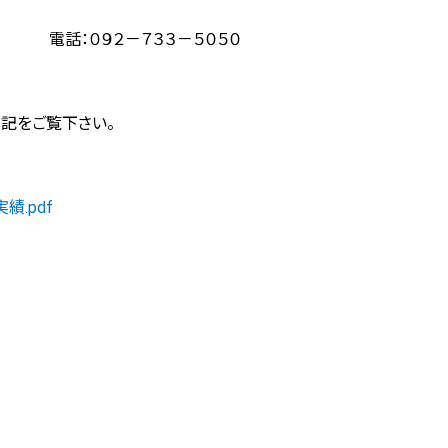
２－７３３－５０５０
記をご覧下さい。
績.pdf