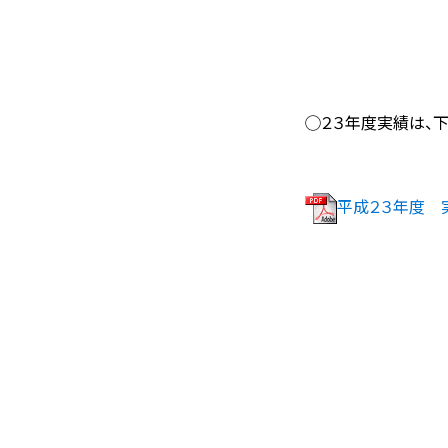
電話：０９
◯２３年度実績は、下
平成２３年度 実