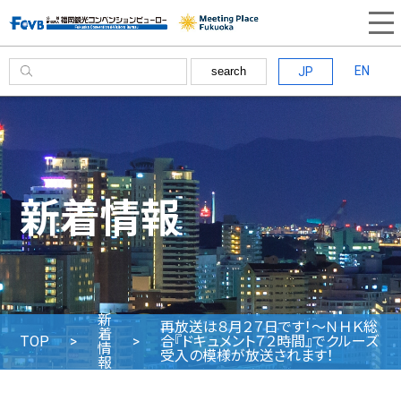
EN
JP
search
新着情報
新
再放送は８月２７日です！～ＮＨＫ総
着
TOP
合『ドキュメント７２時間』でクルーズ
情
受入の模様が放送されます！
報