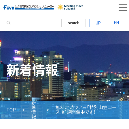
EN
JP
search
新着情報
新
着
無料定時ツアー「特別山笠コー
TOP
情
ス」好評開催中です！
報