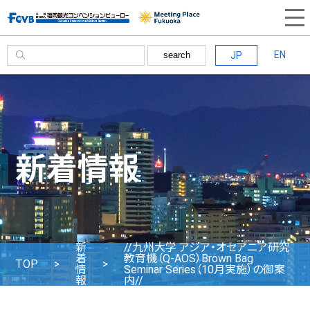
EN
JP
search
新着情報
新
//九州大学 アジア・オセアニア研究
着
教育機（Q-AOS）Brown Bag
TOP
情
Seminar Series（10月実施）の御案
報
内//