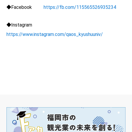
◆
Facebook
https://fb.com/115565526935234
◆
Instagram
https://www.instagram.com/qaos_kyushuuniv/