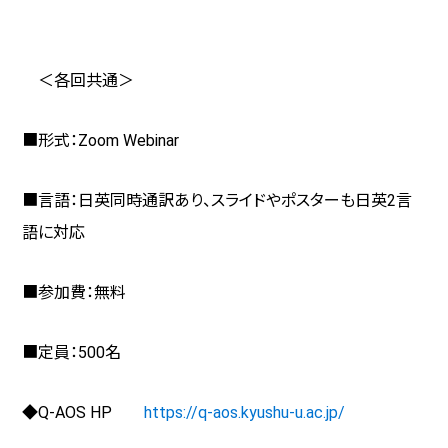
＜各回共通＞
■形式：
Zoom Webinar
■言語：日英同時通訳あり、スライドやポスターも日英
2
言
語に対応
■参加費：無料
■定員：
500
名
◆
Q-AOS HP
https://q-aos.kyushu-u.ac.jp/