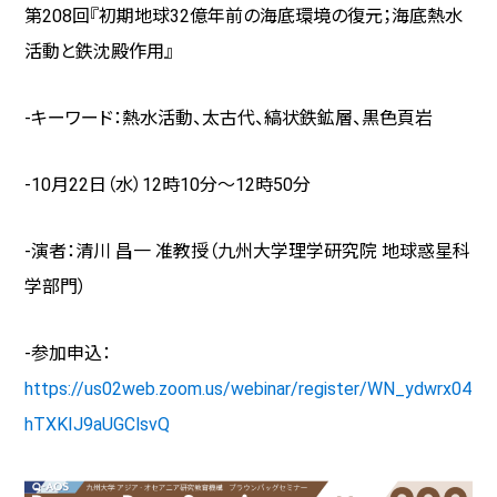
第208回『初期地球
32
億年前の海底環境の復元；海底熱水
活動と鉄沈殿作用』
-キーワード：熱水活動、太古代、縞状鉄鉱層、黒色頁岩
-10月22日（水）
12
時
10
分～
12
時
50
分
-演者：清川 昌一 准教授（九州大学理学研究院 地球惑星科
学部門）
-参加申込：
https://us02web.zoom.us/webinar/register/WN_ydwrx04
hTXKIJ9aUGClsvQ