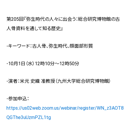
第205回『弥生時代の人々に出会う：総合研究博物館の古
人骨資料を通して知る歴史』
-キーワード：古人骨、弥生時代、顔面部形質
-10月1日（水）
12
時
10
分～
12
時
50
分
-演者：米元 史織 准教授（九州大学総合研究博物館）
-参加申込：
https://us02web.zoom.us/webinar/register/WN_z3AOT8
QGThe3uUzmPZL1tg