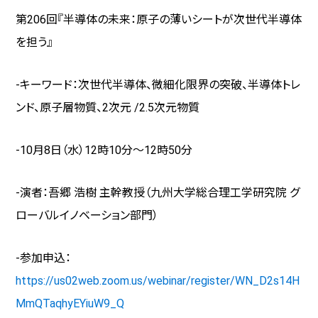
第206回『半導体の未来：原子の薄いシートが次世代半導体
を担う』
-キーワード：次世代半導体、微細化限界の突破、半導体トレ
ンド、原子層物質、
2
次元
/2.5
次元物質
-10月8日（水）
12
時
10
分～
12
時
50
分
-演者：吾郷 浩樹 主幹教授（九州大学総合理工学研究院 グ
ローバルイノベーション部門）
-参加申込：
https://us02web.zoom.us/webinar/register/WN_D2s14H
MmQTaqhyEYiuW9_Q