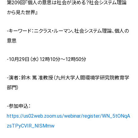
第209回『個人の意思は社会が決める？社会システム理論
から見た世界』
-キーワード：ニクラス・ルーマン、社会システム理論、個人の
意思
-10月
29
日（水）
12
時
10
分～
12
時
50
分
-演者：鈴木 篤 准教授（九州大学人間環境学研究院教育学
部門）
-参加申込：
https://us02web.zoom.us/webinar/register/WN_5tONqA
zsTPyCVIR_NISMmw