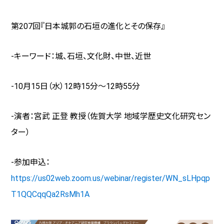
第207回『日本城郭の石垣の進化とその保存』
-キーワード：城、石垣、文化財、中世、近世
-10月15日（水）
12
時
15
分～
12
時
55
分
-演者：宮武 正登 教授（佐賀大学 地域学歴史文化研究セン
ター）
-参加申込：
https://us02web.zoom.us/webinar/register/WN_sLHpqp
T1QQCqqQa2RsMh1A