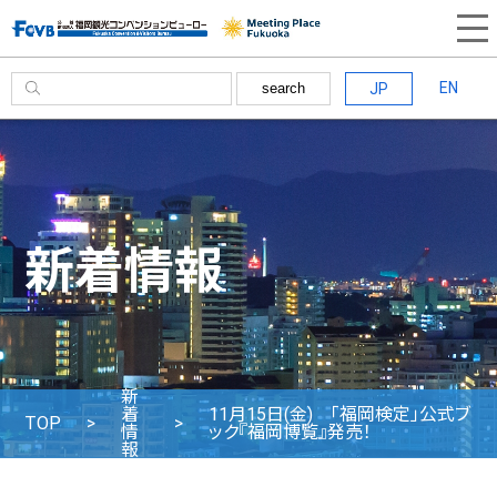
EN
JP
search
新着情報
新
着
11月15日(金) 「福岡検定」公式ブ
TOP
情
ック『福岡博覧』発売！
報