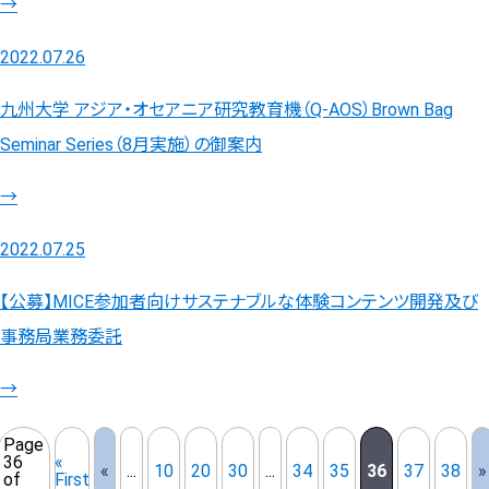
→
2022.07.26
九州大学 アジア・オセアニア研究教育機（Q-AOS）Brown Bag
Seminar Series（8月実施）の御案内
→
2022.07.25
【公募】MICE参加者向けサステナブルな体験コンテンツ開発及び
事務局業務委託
→
Page
36
«
«
...
10
20
30
...
34
35
36
37
38
»
of
First