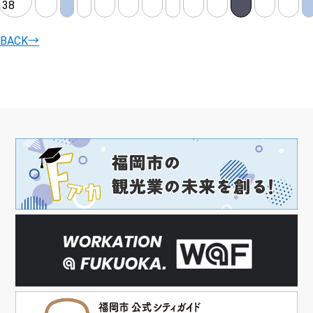
38
BACK
→