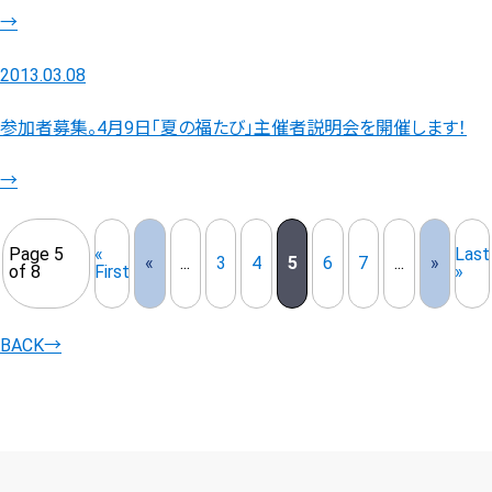
→
2013.03.08
参加者募集。4月9日「夏の福たび」主催者説明会を開催します！
→
Page 5
«
Last
«
...
3
4
5
6
7
...
»
of 8
First
»
BACK
→