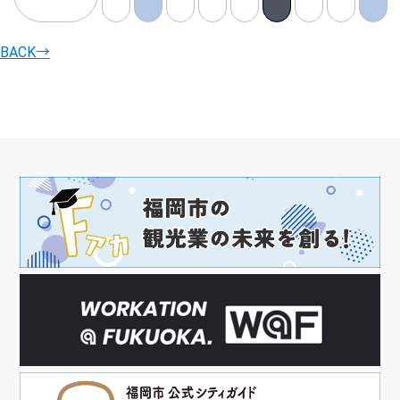
BACK
→