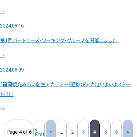
→
2024.08.16
第1回パートナーズ・ワーキング・グループを開催しました！
→
2024.08.09
「福岡観光みらい創生アカデミー（通称：Fアカ）」いよいよスター
ト！！！！
→
«
Page 4 of 6
«
...
2
3
4
5
6
»
First