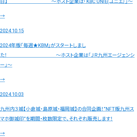
日】 ～ホスト企業は「KBC UNIE(ユニエ）」～
→
2024.10.15
2024年版「毎週★KBM」がスタートしまし
た！ ～ホスト企業は「ＪＲ九州エージェンシ
ー」～
→
2024.10.03
九州内３城【小倉城・島原城・福岡城】の合同企画！”NFT版九州ス
マホ御城印”を期間・枚数限定で、それぞれ販売します！
→