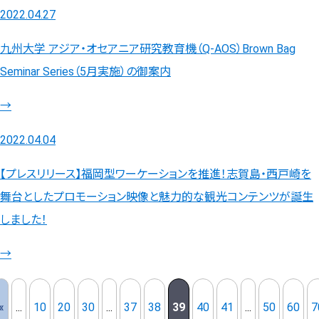
2022.04.27
九州大学 アジア・オセアニア研究教育機（Q-AOS）Brown Bag
Seminar Series（5月実施）の御案内
→
2022.04.04
【プレスリリース】福岡型ワーケーションを推進！志賀島・西戸崎を
舞台としたプロモーション映像と魅力的な観光コンテンツが誕生
しました！
→
«
...
10
20
30
...
37
38
39
40
41
...
50
60
7