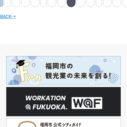
BACK
→