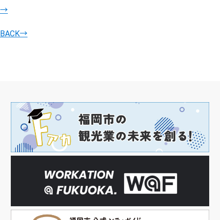
→
BACK
→