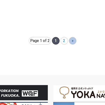
Page 1 of 2
1
2
»