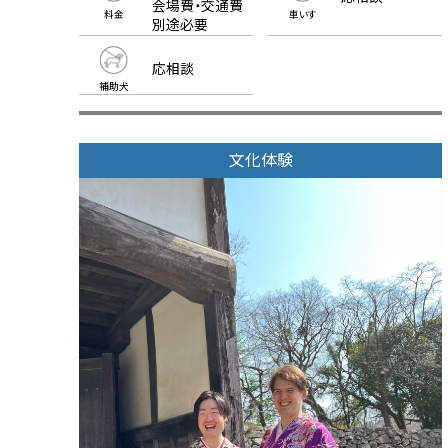
会場費・交通費
料金
車いす
別途必要
応相談
補助犬
文化体験