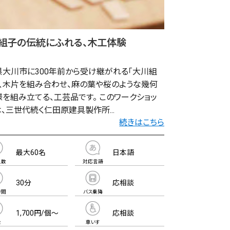
組子の伝統にふれる、木工体験
県大川市に300年前から受け継がれる「大川組
は、木片を組み合わせ、麻の葉や桜のような幾何
を組み立てる、工芸品です。 このワークショッ
、三世代続く仁田原建具製作所...
続きはこちら
最大60名
日本語
人数
対応言語
30分
応相談
時間
バス乗降
1,700円/個～
応相談
金
車いす