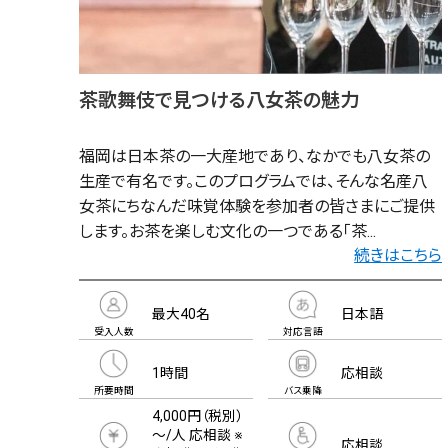
茶歌舞伎で見つける八女茶の魅力
福岡は日本茶の一大産地であり、なかでも八女茶の
生産で有名です。このプログラムでは、そんな名産八
女茶にちなんだ味覚体験を参加者の皆さまにご提供
します。お茶を楽しむ文化の一つである「茶...
続きはこちら
最大40名
日本語
受入人数
対応言語
1時間
応相談
所要時間
バス乗降
4,000円（税別）
～/人 応相談 ※
応相談