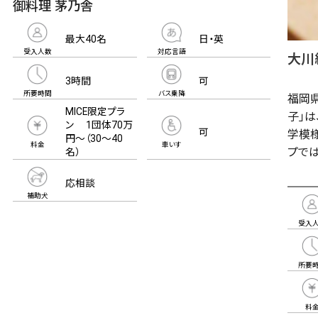
御料理 茅乃舎
最大40名
日・英
受入人数
対応言語
大川
3時間
可
所要時間
バス乗降
福岡
MICE限定プラ
子」
ン 1団体70万
可
学模様
円～（30～40
料金
車いす
プでは
名）
応相談
補助犬
受入
所要
料