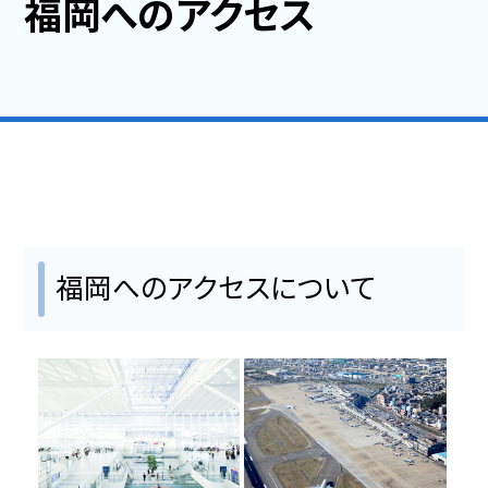
福岡へのアクセス
福岡のイベント・行事・お祭
支援・サービス情報
開催までの流れと支援メニュー
開催助成金
サプライヤー
福岡へのアクセスについて
ハイブリッド開催の提案
会議施設・宿泊施設
コンベンション・展示会場（ホテル含む)