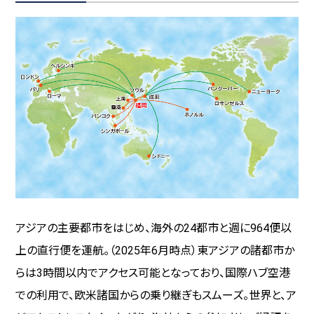
プランナー向けガイド
メディアライブラリー
観光ガイドブック等
プロモーション映像
フォトライブラリー
サステナビリティ
アジアの主要都市をはじめ、海外の24都市と週に964便以
上の直行便を運航。（2025年6月時点）東アジアの諸都市か
環境への配慮
らは3時間以内でアクセス可能となっており、国際ハブ空港
文化伝統承継と地域貢献
での利用で、欧米諸国からの乗り継ぎもスムーズ。世界と、ア