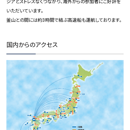
ジアとストレスなくつながり、海外からの参加者にご好評を
MICE事業者への啓発活動
いただいています。
地域マネジメント活動
釜山との間には約3時間で結ぶ高速船も運航しております。
福岡市のSDGｓ取組他参考リンク集
国内からのアクセス