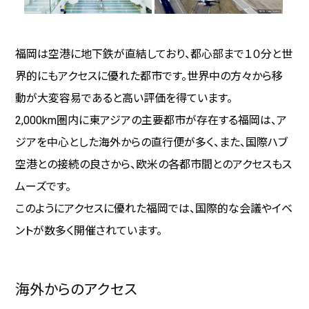
宿泊施設
スポーツ施設
福岡は空港に地下鉄が直結しており、都心部まで１０分と世
界的にもアクセスに優れた都市です。世界中の方々から移
ユニークベニュー
動が大変容易であると高い評価を得ています。
2,000km圏内に東アジアの主要都市が存在する福岡は、ア
ジアを中心とした海外からの直行便が多く、また、国際ハブ
プランニングツール
空港との接続の良さから、欧米の各都市間とのアクセスもス
ムーズです。
体験型プログラム
このようにアクセスに優れた福岡では、国際的な会議やイベ
アトラクション
ントが数多く開催されています。
エクスカーション（観光プログラム）
海外からのアクセス
グルメ情報