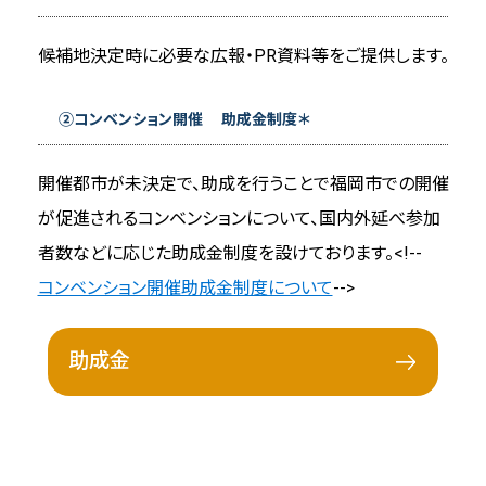
MICE事業者への啓発活動
候補地決定時に必要な広報・PR資料等をご提供します。
地域マネジメント活動
福岡市のSDGｓ取組他参考リンク集
②コンベンション開催 助成金制度＊
開催都市が未決定で、助成を行うことで福岡市での開催
が促進されるコンベンションについて、国内外延べ参加
者数などに応じた助成金制度を設けております。<!--
コンベンション開催助成金制度について
-->
助成金