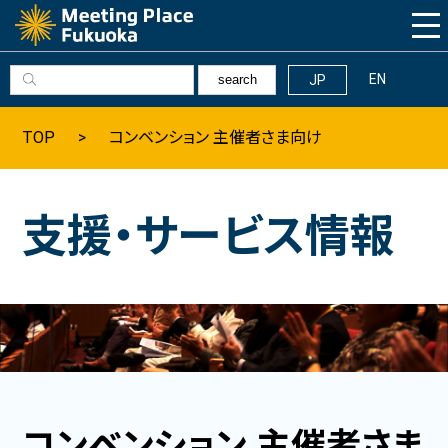
EN
JP
search
Why Fukuoka
TOP
コンベンション 主催者さま向け
福岡の基本情報
支援・サービス情報
髙島市長の挨拶
福岡へのアクセス
数字で見る福岡
福岡の観光情報
コンベンション 主催者さま