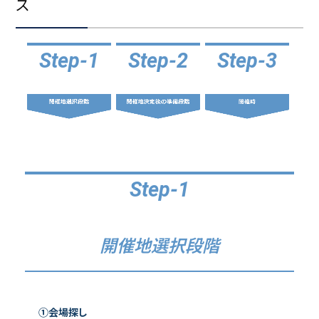
ス
宿泊施設
スポーツ施設
Step-1
Step-2
Step-3
ユニークベニュー
プランニングツール
Step-1
体験型プログラム
アトラクション
開催地選択段階
エクスカーション（観光プログラム）
グルメ情報
①会場探し