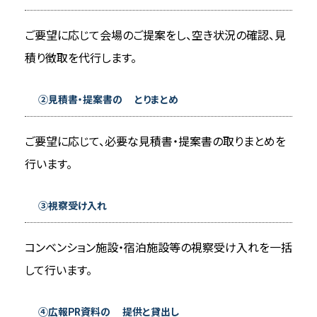
プランナー向けガイド
ご要望に応じて会場のご提案をし、空き状況の確認、見
メディアライブラリー
積り徴取を代行します。
②見積書・提案書の とりまとめ
観光ガイドブック等
プロモーション映像
ご要望に応じて、必要な見積書・提案書の取りまとめを
行います。
フォトライブラリー
サステナビリティ
③視察受け入れ
コンベンション施設・宿泊施設等の視察受け入れを一括
環境への配慮
して行います。
文化伝統承継と地域貢献
④広報PR資料の 提供と貸出し