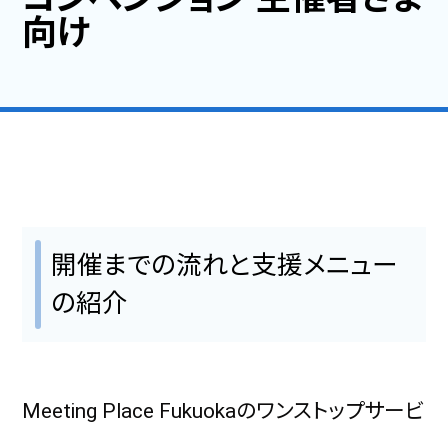
福岡のイベント・行事・お祭
向け
支援・サービス情報
開催までの流れと支援メニュー
開催助成金
サプライヤー
開催までの流れと支援メニュー
の紹介
ハイブリッド開催の提案
会議施設・宿泊施設
Meeting Place Fukuokaのワンストップサービ
コンベンション・展示会場（ホテル含む)