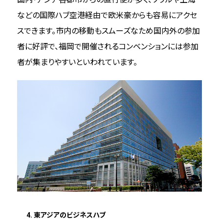
MICE事業者への啓発活動
などの国際ハブ空港経由で欧米豪からも容易にアクセ
地域マネジメント活動
スできます。市内の移動もスムーズなため国内外の参加
者に好評で、福岡で開催されるコンベンションには参加
福岡市のSDGｓ取組他参考リンク集
者が集まりやすいといわれています。
4. 東アジアのビジネスハブ