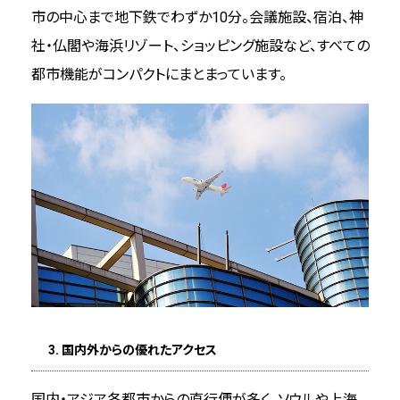
プランナー向けガイド
市の中心まで地下鉄でわずか10分。会議施設、宿泊、神
社・仏閣や海浜リゾート、ショッピング施設など、すべての
メディアライブラリー
都市機能がコンパクトにまとまっています。
観光ガイドブック等
プロモーション映像
フォトライブラリー
サステナビリティ
環境への配慮
3. 国内外からの優れたアクセス
文化伝統承継と地域貢献
国内・アジア各都市からの直行便が多く、ソウルや上海