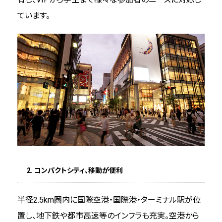
宿泊施設
ています。
スポーツ施設
ユニークベニュー
プランニングツール
体験型プログラム
アトラクション
2. コンパクトシティ、移動が便利
エクスカーション（観光プログラム）
半径2.5km圏内に国際空港・国際港・ターミナル駅が位
グルメ情報
置し、地下鉄や都市高速等のインフラも充実。空港から