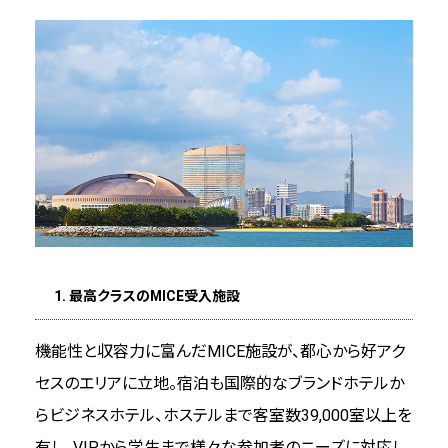
福岡のイベント・行事・お祭
支援・サービス情報
開催までの流れと支援メニュー
開催助成金
サプライヤー
1. 最高クラスのMICE受入施設
ハイブリッド開催の提案
機能性と収容力に富んだMICE施設が、都心から好アク
会議施設・宿泊施設
セスのエリアに立地。宿泊も国際的なブランドホテルか
らビジネスホテル、ホステルまで客室数39,000室以上を
コンベンション・展示会場（ホテル含む)
有し、VIPから学生まで様々な参加者のニーズに対応し