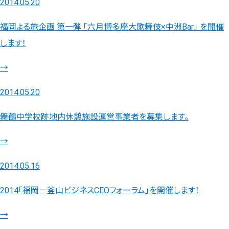
2014.05.20
福岡よる旅企画 第一弾 「六月博多座大歌舞伎×中洲Bar」 を開催
します！
→
2014.05.20
舞鶴中学校跡地内休憩施設運営事業者を募集します。
→
2014.05.16
2014「福岡－釜山ビジネスCEOフォーラム」を開催します！
→