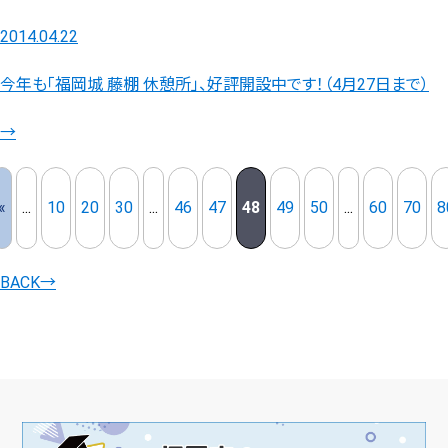
2014.04.22
今年も「福岡城 藤棚 休憩所」、好評開設中です！（4月27日まで）
→
«
...
10
20
30
...
46
47
48
49
50
...
60
70
8
BACK
→