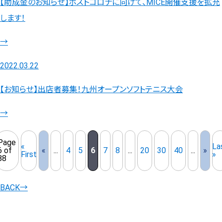
【助成金のお知らせ】ポストコロナに向けて、MICE開催支援を拡充
します！
→
2022.03.22
【お知らせ】出店者募集！九州オープンソフトテニス大会
→
Page
«
La
6 of
«
...
4
5
6
7
8
...
20
30
40
...
»
First
»
88
BACK
→