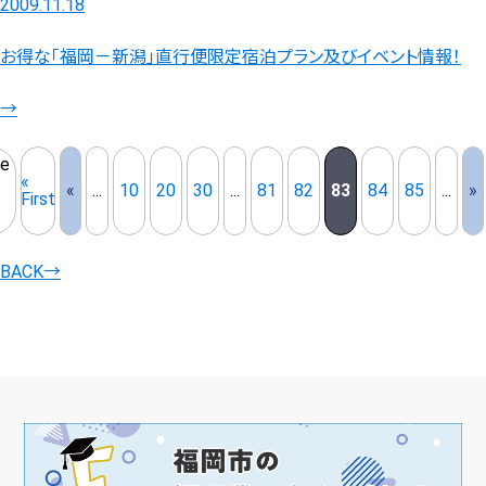
2009.11.18
お得な「福岡－新潟」直行便限定宿泊プラン及びイベント情報！
→
e
«
«
...
10
20
30
...
81
82
83
84
85
...
»
First
BACK
→