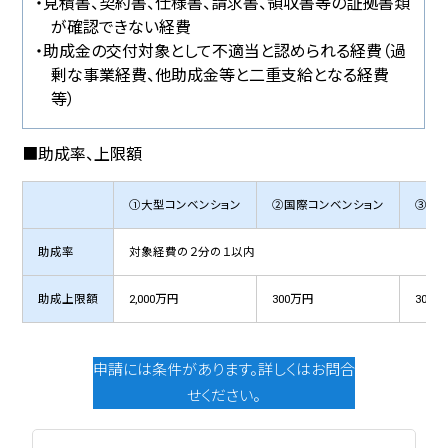
・見積書、契約書、仕様書、請求書、領収書等の証拠書類
が確認できない経費
・助成金の交付対象として不適当と認められる経費（過
剰な事業経費、他助成金等と二重支給となる経費
等）
■助成率、上限額
①大型コンベンション
②国際コンベンション
③ミー
助成率
対象経費の２分の１以内
助成上限額
2,000万円
300万円
300
申請には条件があります。詳しくはお問合
せください。