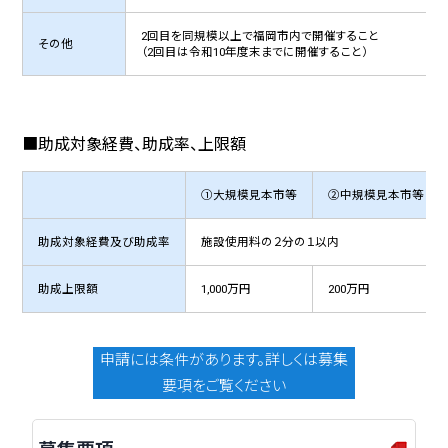
2回目を同規模以上で福岡市内で開催すること
その他
（2回目は令和10年度末までに開催すること）
■助成対象経費、助成率、上限額
①大規模見本市等
②中規模見本市等
助成対象経費及び助成率
施設使用料の２分の１以内
助成上限額
1,000万円
200万円
申請には条件があります。詳しくは募集
要項をご覧ください