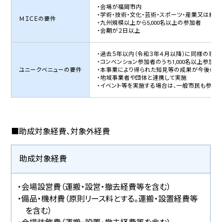
・会場が福岡市内
・学術・技術・文化・芸術・スポーツ・産業又は経
ＭＩＣＥの要件
・九州規模以上から5,000名以上の参加者
・会期が２日以上
・過去５年以内（令和３年４月以降）に同様の事
・コンベンション参加者のうち1,000名以上参加
ユニークベニューの要件
・本事業により得られた知見等の成果が今後のユ
・地域事業者や団体と連携して実施
・イベント等を実施する場合は、一般市民も参加
■助成対象経費、対象外経費
助成対象経費
・会場設営費（運搬・設営・撤去経費等を含む）
・備品・機材費（原則リース料とする。運搬・設置経費等
を含む）