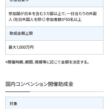
プランナー向けガイド
参加国が日本を含む３カ国以上で、一日当たりの外国
メディアライブラリー
人（在日外国人を除く）参加者数が50名以上
助成金額上限
観光ガイドブック等
プロモーション映像
最大1,000万円
フォトライブラリー
※開催時期、期間、規模等に応じて金額を決定する。
サステナビリティ
国内コンベンション開催助成金
環境への配慮
文化伝統承継と地域貢献
対象