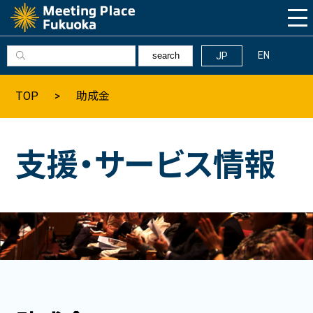
EN
JP
search
Why Fukuoka
TOP
助成金
福岡の基本情報
支援・サービス情報
髙島市長の挨拶
福岡へのアクセス
数字で見る福岡
福岡の観光情報