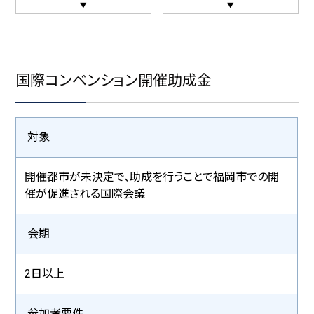
宿泊施設
スポーツ施設
国際コンベンション開催助成金
ユニークベニュー
対象
プランニングツール
開催都市が未決定で、助成を行うことで福岡市での開
催が促進される国際会議
体験型プログラム
アトラクション
会期
エクスカーション（観光プログラム）
2日以上
グルメ情報
参加者要件