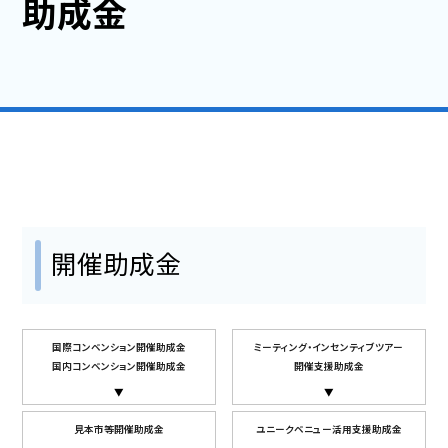
助成金
福岡のイベント・行事・お祭
支援・サービス情報
開催までの流れと支援メニュー
開催助成金
サプライヤー
開催助成金
ハイブリッド開催の提案
国際コンベンション開催助成金
ミーティング・インセンティブツアー
会議施設・宿泊施設
国内コンベンション開催助成金
開催支援助成金
コンベンション・展示会場（ホテル含む)
見本市等開催助成金
ユニークベニュー活用支援助成金