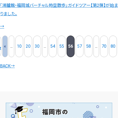
「鴻臚館・福岡城バーチャル時空散歩」ガイドツアー【第2弾】が始ま
りました。
→
«
...
10
20
30
...
54
55
56
57
58
...
70
80
t
BACK
→