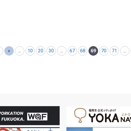
«
...
10
20
30
...
67
68
69
70
71
...