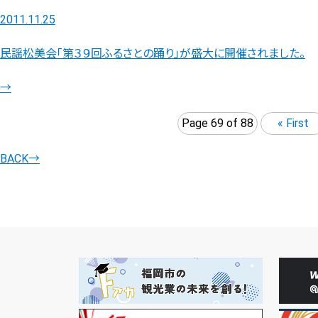
2011.11.25
民謡松美会「第３９回ふるさとの踊り」が盛大に開催されました。
→
Page 69 of 88
« First
BACK
→