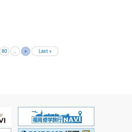
80
...
»
Last »