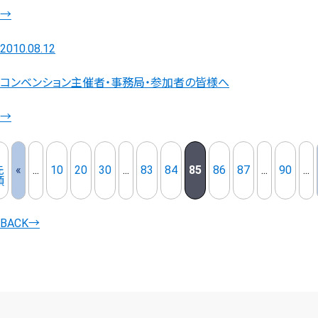
→
2010.08.12
コンベンション主催者・事務局・参加者の皆様へ
→
先
«
...
10
20
30
...
83
84
85
86
87
...
90
...
頭
BACK
→